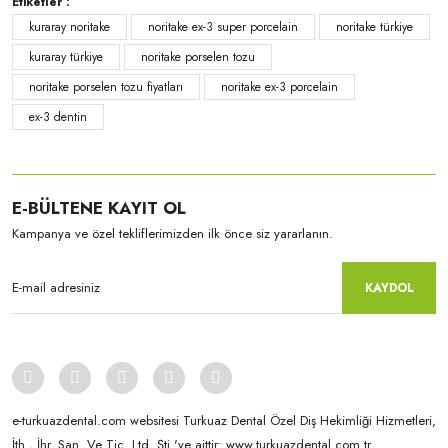
Etiketler :
kuraray noritake
noritake ex-3 super porcelain
noritake türkiye
kuraray türkiye
noritake porselen tozu
noritake porselen tozu fiyatları
noritake ex-3 porcelain
ex-3 dentin
Kuraray-Noritake
EX-3 Dentin-50 Gr NP2.5
E-BÜLTENE KAYIT OL
Kampanya ve özel tekliflerimizden ilk önce siz yararlanın.
KAYDOL
e-turkuazdental.com websitesi Turkuaz Dental Özel Diş Hekimliği Hizmetleri,
İth., İhr. San. Ve Tic. Ltd. Şti.'ye aittir: www.turkuazdental.com.tr