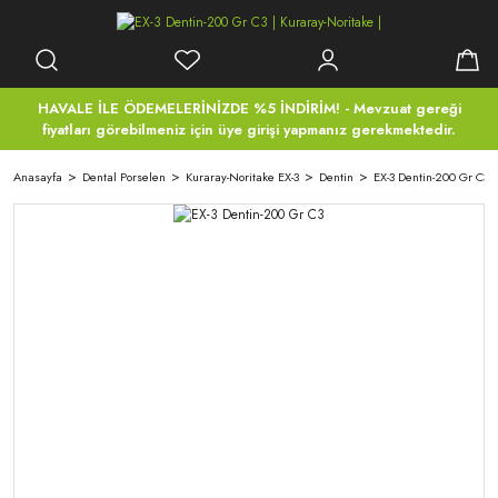
HAVALE İLE ÖDEMELERİNİZDE %5 İNDİRİM! - Mevzuat gereği
fiyatları görebilmeniz için üye girişi yapmanız gerekmektedir.
Anasayfa
Dental Porselen
Kuraray-Noritake EX-3
Dentin
EX-3 Dentin-200 Gr C3