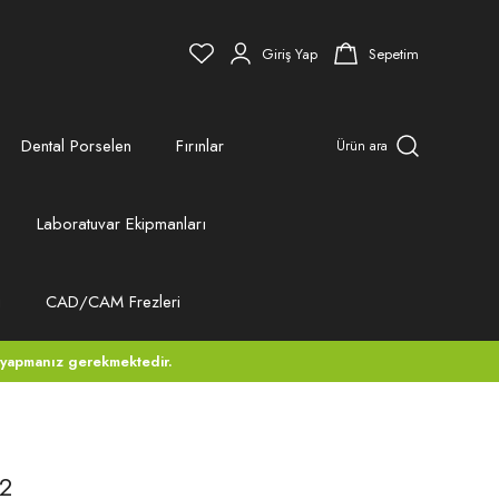
Giriş Yap
Sepetim
Dental Porselen
Fırınlar
Ürün ara
Laboratuvar Ekipmanları
ı
CAD/CAM Frezleri
 yapmanız gerekmektedir.
C2