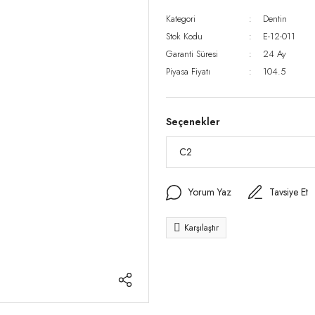
Kategori
Dentin
Stok Kodu
E-12-011
Garanti Süresi
24 Ay
Piyasa Fiyatı
104.5
Seçenekler
Yorum Yaz
Tavsiye Et
Karşılaştır