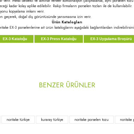
ar verir. Metal destekli ve laminat veneer kombinasyon çalışmalarda, aynı porselen toz
i kadar kolay aplike edilebilir. Rakip firmaların porselen tozları ile de kullanılabilir.
syonu kopyalama imkanı verir.
den geçerek, doğal diş görüntüsünde yansımasına izin verir.
Ürün Katalogları
ritake EX-3 porselenlerine ait ürün kataloglarını aşağıdaki bağlantılardan indirebilirsini
EX-3 Kataloğu
EX-3 Press Kataloğu
EX-3 Uygulama Broşürü
rda yetersiz gördüğünüz noktaları öneri formunu kullanarak tarafımıza iletebilirsi
Bu ürüne ilk yorumu siz yapın!
BENZER ÜRÜNLER
Yorum Yaz
noritake türkiye
kuraray türkiye
noritake porselen tozu
noritake 