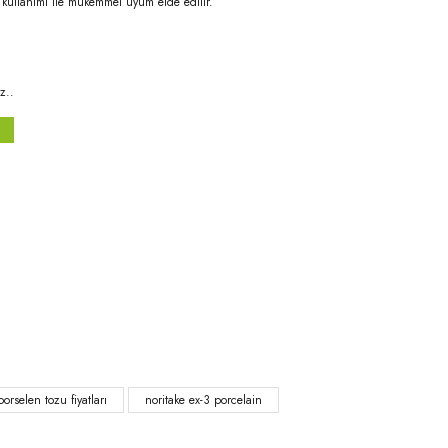
u kullanımı ile mükemmel uyum elde edilir.
z..
niz.
porselen tozu fiyatları
noritake ex-3 porcelain