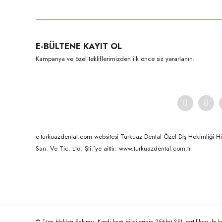
Kuraray-Noritake
E-BÜLTENE KAYIT OL
EX-3 Dentin-50 Gr NP2.5
Kampanya ve özel tekliflerimizden ilk önce siz yararlanın.
e-turkuazdental.com websitesi Turkuaz Dental Özel Diş Hekimliği Hizm
San. Ve Tic. Ltd. Şti.'ye aittir: www.turkuazdental.com.tr