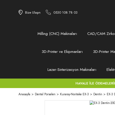
Bize Ulaşın
0530 108 78 03
Milling (CNC) Makinaları
CAD/CAM Zirkon
3D-Printer ve Ekipmanları
3D-Printer Ma
Lazer-Sinterizasyon Makinaları
Elekt
HAVALE İLE ÖDEMELERİNİZ
Anasayfa
Dental Porselen
Kuraray-Noritake EX-3
Dentin
EX-3 