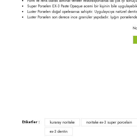
Form ve renk olarak laminat veneer restorasyonlarda da çok iyi sonuçl
Super Porselen EX-3 Paste Opaque acemi bir kişinin bile uygulayabileceğ
Luster Porselen doğal opelesansa sahiptir. Uygulayıcıya natürel denti
Luster Porselen son derece ince granüler yapıdadır. Işığın porselen
No
Bu ürünün fiyat bilgisi, resim, ürün açıklamalarında ve diğer konula
Görüş ve önerileriniz için teşekkür ederiz.
Ürün resmi kalitesiz, bozuk veya görüntülenemiyor.
Ürün açıklamasında eksik bilgiler bulunuyor.
Ürün bilgilerinde hatalar bulunuyor.
Ürün fiyatı diğer sitelerden daha pahalı.
Etiketler :
kuraray noritake
noritake ex-3 super porcelain
Bu ürüne benzer farklı alternatifler olmalı.
ex-3 dentin