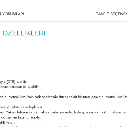
 YORUMLARI
TAKSİT SEÇENEK
 ÖZELLİKLERİ
ısı (CTE) sabittir.
lenme olmadan çalışılabilir.
mektedir. Internal Live Stain sadece Noritake firmasına ait bir ürün gamıdır. Internal Liv
ylığı rahatlıkla anlaşılabilir.
 Yüksek kalitede çalışan laboratuarlar yanında, fazla iş sayısı olan yoğun laboratuarl
 ciddi zaman kazandıracaktır.
ht) vardır.