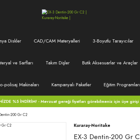
ya Diskler
CAD/CAM Materyalleri
3-Boyutlu Tarayıcılar
teryal ve Sarfları
Takım Dişler
Butik Aksesuarlar ve Araçlar
ro-polisaj Makinaları
Kampanyalı Paketler
Eğitim Programlar
DE %5 İNDİRİM! - Mevzuat gereği fiyatları görebilmeniz için üye girişi
Dentin-200 Gr C2
Kuraray-Noritake
EX-3 Dentin-200 Gr 