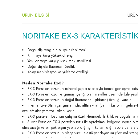
ÜRÜN BİLGİSİ
ÜRÜN
NORITAKE EX-3 KARAKTERİSTİK
Doğal diş renginin oluşturulabilmesi
Kırılmaya karşı yüksek direnç
Yeşillenmeye karşı yüksek renk stabilitesi
Doğal dişteki fluoresan özellik
Kolay maniplasyon ve yükleme özelliği
Neden Noritake Ex-3?
EX-3 Porselen tozunun mineral yapısı sebebiyle termal genleşme katsay
EX-3 Porselen tozu ile gümüş içeriği olan metaller üzerinde bile yeşil
EX-3 Porselen tozunun doğal fluoresans (ışıldama) özelliği vardır.
Internal Live Stain çalışmalarında, alttan vital (canlı) bir pırıltı gel
özel efektler yaratma imkanı verir.
EX-3 porselen tozunun çalışma özelliklerindeki farklılık ve uygulama kola
Super Porselen EX-3 porselen tozu ile aproksimal bölgede kopma olmaz.
olmayacağı ve bir çok pişim yapılabildiği için kullanıldığı laboratuarlara
EX-3 Porselen tozunun olağanüstü elastikiyet dayanımı (flexural streng