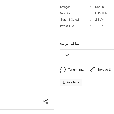
Kategori
Dentin
Stok Kodu
E-12-007
Garanti Süresi
24 Ay
Piyasa Fiyatı
104.5
Seçenekler
Yorum Yaz
Tavsiye Et
Karşılaştır