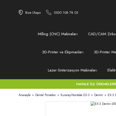
Bize Ulaşın
0530 108 78 03
Milling (CNC) Makinaları
CAD/CAM Zirkon
3D-Printer ve Ekipmanları
3D-Printer Ma
Lazer-Sinterizasyon Makinaları
Elekt
HAVALE İLE ÖDEMELERİNİZ
Anasayfa
Dental Porselen
Kuraray-Noritake EX-3
Dentin
EX-3 