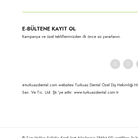
Kuraray-Noritake
E-BÜLTENE KAYIT OL
EX-3 Dentin-50 Gr NP2.5
Kampanya ve özel tekliflerimizden ilk önce siz yararlanın.
e-turkuazdental.com websitesi Turkuaz Dental Özel Diş Hekimliği Hizm
San. Ve Tic. Ltd. Şti.'ye aittir: www.turkuazdental.com.tr