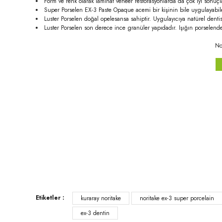
Form ve renk olarak laminat veneer restorasyonlarda da çok iyi sonuçl
Super Porselen EX-3 Paste Opaque acemi bir kişinin bile uygulayabileceğ
Luster Porselen doğal opelesansa sahiptir. Uygulayıcıya natürel denti
Luster Porselen son derece ince granüler yapıdadır. Işığın porselen
No
Bu ürünün fiyat bilgisi, resim, ürün açıklamalarında ve diğer konula
Görüş ve önerileriniz için teşekkür ederiz.
Ürün resmi kalitesiz, bozuk veya görüntülenemiyor.
Ürün açıklamasında eksik bilgiler bulunuyor.
Ürün bilgilerinde hatalar bulunuyor.
Ürün fiyatı diğer sitelerden daha pahalı.
Etiketler :
kuraray noritake
noritake ex-3 super porcelain
Bu ürüne benzer farklı alternatifler olmalı.
ex-3 dentin