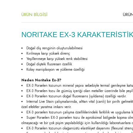
ÜRÜN BİLGİSİ
ÜRÜN
NORITAKE EX-3 KARAKTERİSTİK
Doğal diş renginin oluşturulabilmesi
Kırılmaya karşı yüksek direnç
Yeşillenmeye karşı yüksek renk stabilitesi
Doğal dişteki fluoresan özellik
Kolay maniplasyon ve yükleme özelliği
Neden Noritake Ex-3?
EX-3 Porselen tozunun mineral yapısı sebebiyle termal genleşme katsay
EX-3 Porselen tozu ile gümüş içeriği olan metaller üzerinde bile yeşil
EX-3 Porselen tozunun doğal fluoresans (ışıldama) özelliği vardır.
Internal Live Stain çalışmalarında, alttan vital (canlı) bir pırıltı gel
özel efektler yaratma imkanı verir.
EX-3 porselen tozunun çalışma özelliklerindeki farklılık ve uygulama kola
Super Porselen EX-3 porselen tozu ile aproksimal bölgede kopma olmaz.
olmayacağı ve bir çok pişim yapılabildiği için kullanıldığı laboratuarlara
EX-3 Porselen tozunun olağanüstü elastikiyet dayanımı (flexural streng