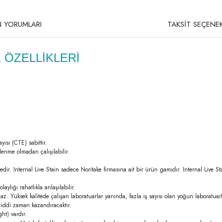
 YORUMLARI
TAKSİT SEÇENEK
 ÖZELLİKLERİ
ısı (CTE) sabittir.
lenme olmadan çalışılabilir.
mektedir. Internal Live Stain sadece Noritake firmasına ait bir ürün gamıdır. Internal Liv
ylığı rahatlıkla anlaşılabilir.
 Yüksek kalitede çalışan laboratuarlar yanında, fazla iş sayısı olan yoğun laboratuarl
 ciddi zaman kazandıracaktır.
ht) vardır.