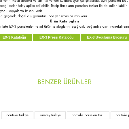
ar verir. Metal destekli ve laminat veneer kombinasyon çalışmalarda, aynı porselen toz
i kadar kolay aplike edilebilir. Rakip firmaların porselen tozları ile de kullanılabilir.
syonu kopyalama imkanı verir.
den geçerek, doğal diş görüntüsünde yansımasına izin verir.
Ürün Katalogları
ritake EX-3 porselenlerine ait ürün kataloglarını aşağıdaki bağlantılardan indirebilirsini
EX-3 Kataloğu
EX-3 Press Kataloğu
EX-3 Uygulama Broşürü
rda yetersiz gördüğünüz noktaları öneri formunu kullanarak tarafımıza iletebilirsi
Bu ürüne ilk yorumu siz yapın!
BENZER ÜRÜNLER
Yorum Yaz
noritake türkiye
kuraray türkiye
noritake porselen tozu
noritake 