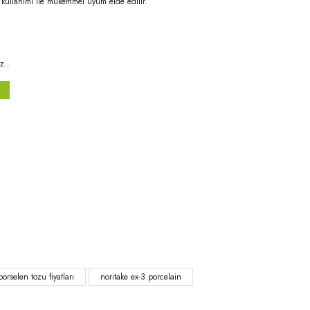
u kullanımı ile mükemmel uyum elde edilir.
z..
niz.
porselen tozu fiyatları
noritake ex-3 porcelain