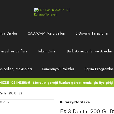
ya Diskler
CAD/CAM Materyalleri
3-Boyutlu Tarayıcılar
teryal ve Sarfları
Takım Dişler
Butik Aksesuarlar ve Araçlar
ro-polisaj Makinaları
Kampanyalı Paketler
Eğitim Programlar
DE %5 İNDİRİM! - Mevzuat gereği fiyatları görebilmeniz için üye girişi
Dentin-200 Gr B2
Kuraray-Noritake
EX-3 Dentin-200 Gr B