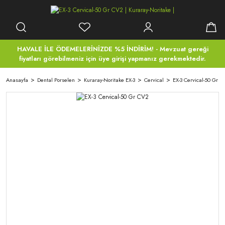
HAVALE İLE ÖDEMELERİNİZDE %5 İNDİRİM! - Mevzuat gereği
fiyatları görebilmeniz için üye girişi yapmanız gerekmektedir.
Anasayfa
Dental Porselen
Kuraray-Noritake EX-3
Cervical
EX-3 Cervical-50 Gr 