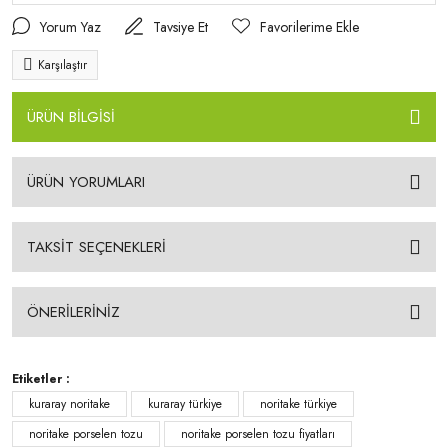
Yorum Yaz
Tavsiye Et
Karşılaştır
ÜRÜN BİLGİSİ
ÜRÜN YORUMLARI
TAKSİT SEÇENEKLERİ
ÖNERİLERİNİZ
Etiketler :
kuraray noritake
kuraray türkiye
noritake türkiye
noritake porselen tozu
noritake porselen tozu fiyatları