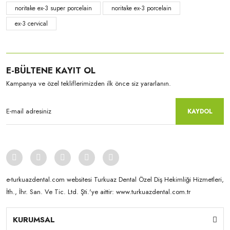
noritake ex-3 super porcelain
noritake ex-3 porcelain
ex-3 cervical
E-BÜLTENE KAYIT OL
Kampanya ve özel tekliflerimizden ilk önce siz yararlanın.
KAYDOL
e-turkuazdental.com websitesi Turkuaz Dental Özel Diş Hekimliği Hizmetleri,
İth., İhr. San. Ve Tic. Ltd. Şti.'ye aittir: www.turkuazdental.com.tr
KURUMSAL