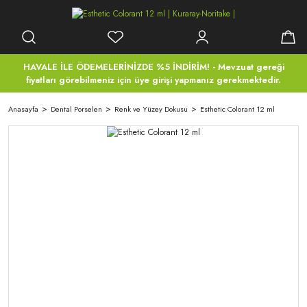
HAVALE İLE ÖDEMELERİNİZDE %5 İNDİRİM! - Mevzuat gereği
fiyatları görebilmeniz için üye girişi yapmanız gerekmektedir.
Anasayfa
Dental Porselen
Renk ve Yüzey Dokusu
Esthetic Colorant 12 ml