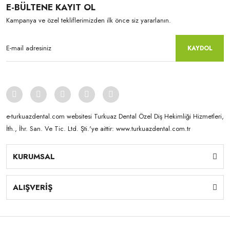
E-BÜLTENE KAYIT OL
Kampanya ve özel tekliflerimizden ilk önce siz yararlanın.
KAYDOL
Kuraray-Noritake
Noritake Liquid Brush Pen
e-turkuazdental.com websitesi Turkuaz Dental Özel Diş Hekimliği Hizmetleri,
İth., İhr. San. Ve Tic. Ltd. Şti.'ye aittir: www.turkuazdental.com.tr
KURUMSAL
ALIŞVERİŞ