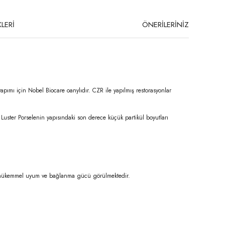
LERİ
ÖNERİLERİNİZ
yapımı için Nobel Biocare oanylıdır. CZR ile yapılmış restorasyonlar
 Luster Porselenin yapısındaki son derece küçük partikül boyutları
ile mükemmel uyum ve bağlanma gücü görülmektedir.