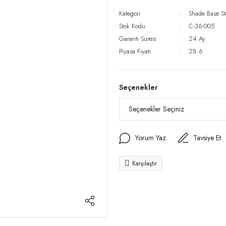
Kategori
Shade Base St
Stok Kodu
C-36-005
Garanti Süresi
24 Ay
Piyasa Fiyatı
28.6
Seçenekler
Yorum Yaz
Tavsiye Et
Karşılaştır