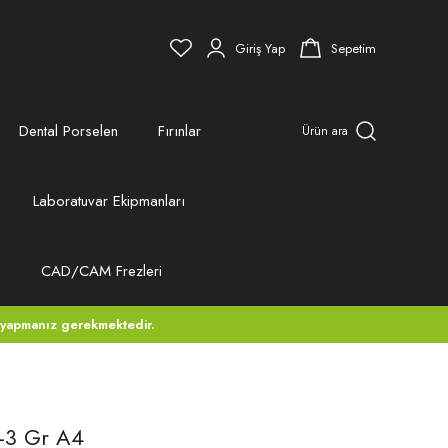
Giriş Yap
Sepetim
Dental Porselen
Fırınlar
Ürün ara
Laboratuvar Ekipmanları
ı
CAD/CAM Frezleri
 yapmanız gerekmektedir.
-3 Gr A4