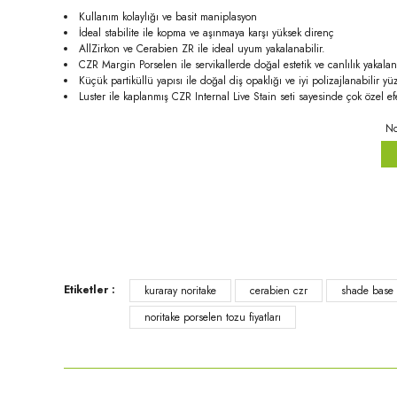
Kullanım kolaylığı ve basit maniplasyon
İdeal stabilite ile kopma ve aşınmaya karşı yüksek direnç
AllZirkon ve Cerabien ZR ile ideal uyum yakalanabilir.
CZR Margin Porselen ile servikallerde doğal estetik ve canlılık yakalan
Küçük partiküllü yapısı ile doğal diş opaklığı ve iyi polizajlanabilir yüz
Luster ile kaplanmış CZR Internal Live Stain seti sayesinde çok özel efe
No
Bu ürünün fiyat bilgisi, resim, ürün açıklamalarında ve diğer konula
Etiketler :
kuraray noritake
cerabien czr
shade base s
Görüş ve önerileriniz için teşekkür ederiz.
noritake porselen tozu fiyatları
Ürün resmi kalitesiz, bozuk veya görüntülenemiyor.
Ürün açıklamasında eksik bilgiler bulunuyor.
Ürün bilgilerinde hatalar bulunuyor.