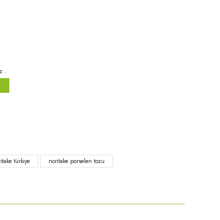
z..
niz.
itake türkiye
noritake porselen tozu