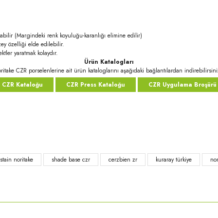
abilir (Margindeki renk koyuluğu-karanlığı elimine edilir)
ey özelliği elde edilebilir.
ktler yaratmak kolaydır.
Ürün Katalogları
ritake CZR porselenlerine ait ürün kataloglarını aşağıdaki bağlantılardan indirebilirsini
CZR Kataloğu
CZR Press Kataloğu
CZR Uygulama Broşürü
rda yetersiz gördüğünüz noktaları öneri formunu kullanarak tarafımıza iletebilirsi
tain noritake
shade base czr
cerzbien zr
kuraray türkiye
nor
Bu ürüne ilk yorumu siz yapın!
Yorum Yaz