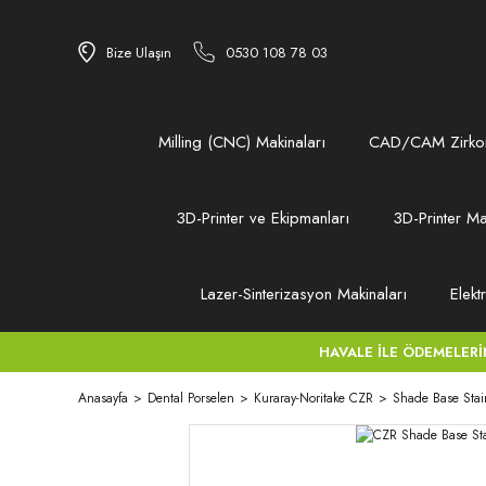
Bize Ulaşın
0530 108 78 03
Milling (CNC) Makinaları
CAD/CAM Zirkon
3D-Printer ve Ekipmanları
3D-Printer Ma
Lazer-Sinterizasyon Makinaları
Elekt
HAVALE İLE ÖDEMELERİNİZ
Anasayfa
Dental Porselen
Kuraray-Noritake CZR
Shade Base Stai