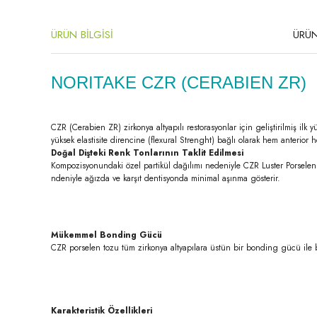
ÜRÜN BİLGİSİ
ÜRÜN
NORITAKE CZR (CERABIEN ZR)
CZR (Cerabien ZR) zirkonya altyapılı restorasyonlar için geliştirilmiş ilk
yüksek elastisite direncine (flexural Strenght) bağlı olarak hem anterior
Doğal Dişteki Renk Tonlarının Taklit Edilmesi
Kompozisyonundaki özel partikül dağılımı nedeniyle CZR Luster Porselen il
ndeniyle ağızda ve karşıt dentisyonda minimal aşınma gösterir.
Mükemmel Bonding Gücü
CZR porselen tozu tüm zirkonya altyapılara üstün bir bonding gücü ile 
Karakteristik Özellikleri