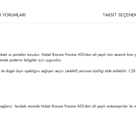
 YORUMLARI
TAKSİT SEÇENEK
 yüksek ısı porselen tozudur. Nobel Biocare Procera AllZirkon alt yapılı tüm seramik kron 
 hemde posterior bölgeler için uygundur.
e doğal dişin opaklığını sağlıyan seçici (selektif) yansıma özelliği elde edilebilir. CZR
bağlanır. Yandaki resimde Nobel Biocare Procera AllZirkon alt yapılı restorasyonlar 