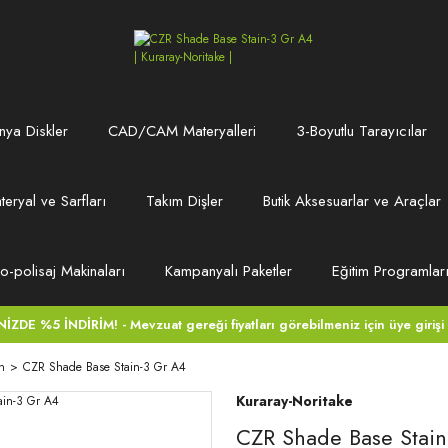
ya Diskler
CAD/CAM Materyalleri
3-Boyutlu Tarayıcılar
teryal ve Sarfları
Takım Dişler
Butik Aksesuarlar ve Araçlar
ro-polisaj Makinaları
Kampanyalı Paketler
Eğitim Programlar
DE %5 İNDİRİM! - Mevzuat gereği fiyatları görebilmeniz için üye girişi
n
CZR Shade Base Stain-3 Gr A4
Kuraray-Noritake
CZR Shade Base Stain