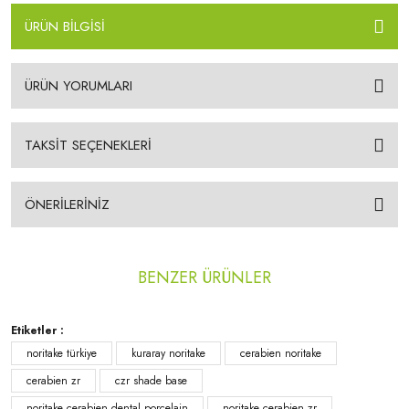
ÜRÜN BİLGİSİ
ÜRÜN YORUMLARI
TAKSİT SEÇENEKLERİ
ÖNERİLERİNİZ
BENZER ÜRÜNLER
Etiketler :
noritake türkiye
kuraray noritake
cerabien noritake
cerabien zr
czr shade base
noritake cerabien dental porcelain
noritake cerabien zr