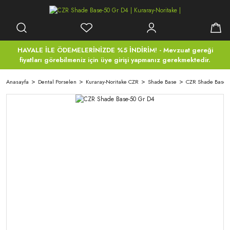
HAVALE İLE ÖDEMELERİNİZDE %5 İNDİRİM! - Mevzuat gereği
fiyatları görebilmeniz için üye girişi yapmanız gerekmektedir.
Anasayfa
Dental Porselen
Kuraray-Noritake CZR
Shade Base
CZR Shade Base-