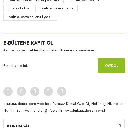
kuraray türkiye
noritake porselen tozu
noritake porselen tozu fiyatları
Kuraray-Noritake
CZR Shade Base-10 Gr A3
E-BÜLTENE KAYIT OL
Kampanya ve özel tekliflerimizden ilk önce siz yararlanın.
KAYDOL
e-turkuazdental.com websitesi Turkuaz Dental Özel Diş Hekimliği Hizmetleri,
İth., İhr. San. Ve Tic. Ltd. Şti.'ye aittir: www.turkuazdental.com.tr
KURUMSAL