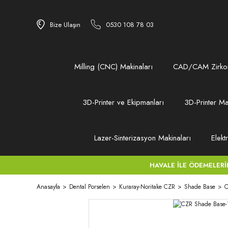
Bize Ulaşın
0530 108 78 03
Milling (CNC) Makinaları
CAD/CAM Zirkon
3D-Printer ve Ekipmanları
3D-Printer Ma
Lazer-Sinterizasyon Makinaları
Elekt
HAVALE İLE ÖDEMELERİNİZ
Anasayfa
Dental Porselen
Kuraray-Noritake CZR
Shade Base
C