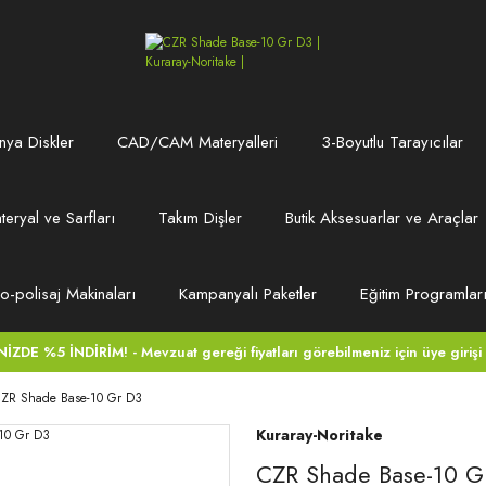
ya Diskler
CAD/CAM Materyalleri
3-Boyutlu Tarayıcılar
teryal ve Sarfları
Takım Dişler
Butik Aksesuarlar ve Araçlar
ro-polisaj Makinaları
Kampanyalı Paketler
Eğitim Programlar
DE %5 İNDİRİM! - Mevzuat gereği fiyatları görebilmeniz için üye girişi
ZR Shade Base-10 Gr D3
Kuraray-Noritake
CZR Shade Base-10 G