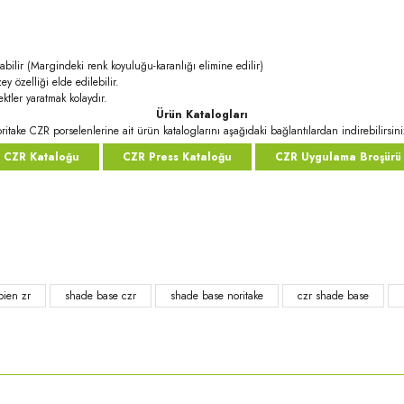
abilir (Margindeki renk koyuluğu-karanlığı elimine edilir)
ey özelliği elde edilebilir.
ktler yaratmak kolaydır.
Ürün Katalogları
ritake CZR porselenlerine ait ürün kataloglarını aşağıdaki bağlantılardan indirebilirsini
CZR Kataloğu
CZR Press Kataloğu
CZR Uygulama Broşürü
rda yetersiz gördüğünüz noktaları öneri formunu kullanarak tarafımıza iletebilirsi
bien zr
shade base czr
shade base noritake
czr shade base
Bu ürüne ilk yorumu siz yapın!
Yorum Yaz