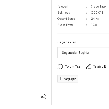
Kategori
Shade Base
Stok Kodu
C-32-013
Garanti Süresi
24 Ay
Piyasa Fiyatı
19.8
Seçenekler
Yorum Yaz
Tavsiye Et
Karşılaştır