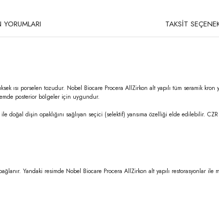
 YORUMLARI
TAKSİT SEÇENEK
 yüksek ısı porselen tozudur. Nobel Biocare Procera AllZirkon alt yapılı tüm seramik kron 
 hemde posterior bölgeler için uygundur.
e doğal dişin opaklığını sağlıyan seçici (selektif) yansıma özelliği elde edilebilir. CZR
bağlanır. Yandaki resimde Nobel Biocare Procera AllZirkon alt yapılı restorasyonlar 