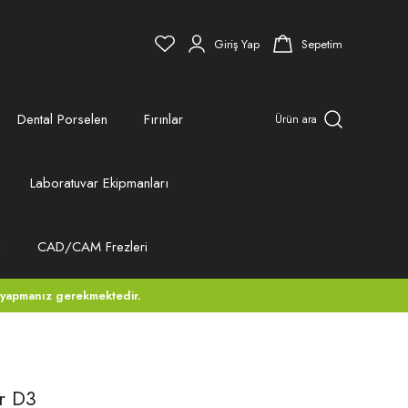
Giriş Yap
Sepetim
Dental Porselen
Fırınlar
Ürün ara
Laboratuvar Ekipmanları
ı
CAD/CAM Frezleri
 yapmanız gerekmektedir.
r D3