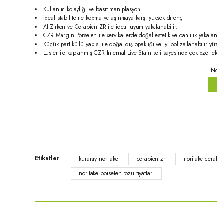
Kullanım kolaylığı ve basit maniplasyon
İdeal stabilite ile kopma ve aşınmaya karşı yüksek direnç
AllZirkon ve Cerabien ZR ile ideal uyum yakalanabilir.
CZR Margin Porselen ile servikallerde doğal estetik ve canlılık yakalan
Küçük partiküllü yapısı ile doğal diş opaklığı ve iyi polizajlanabilir yüz
Luster ile kaplanmış CZR Internal Live Stain seti sayesinde çok özel efe
No
Bu ürünün fiyat bilgisi, resim, ürün açıklamalarında ve diğer konula
Etiketler :
kuraray noritake
cerabien zr
noritake cera
Görüş ve önerileriniz için teşekkür ederiz.
noritake porselen tozu fiyatları
Ürün resmi kalitesiz, bozuk veya görüntülenemiyor.
Ürün açıklamasında eksik bilgiler bulunuyor.
Ürün bilgilerinde hatalar bulunuyor.