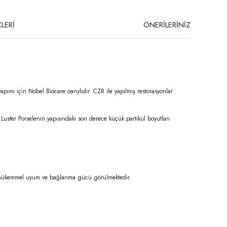
LERİ
ÖNERİLERİNİZ
yapımı için Nobel Biocare oanylıdır. CZR ile yapılmış restorasyonlar
 Luster Porselenin yapısındaki son derece küçük partikül boyutları
ile mükemmel uyum ve bağlanma gücü görülmektedir.