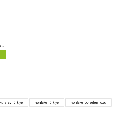
z..
niz.
kuraray türkiye
noritake türkiye
noritake porselen tozu