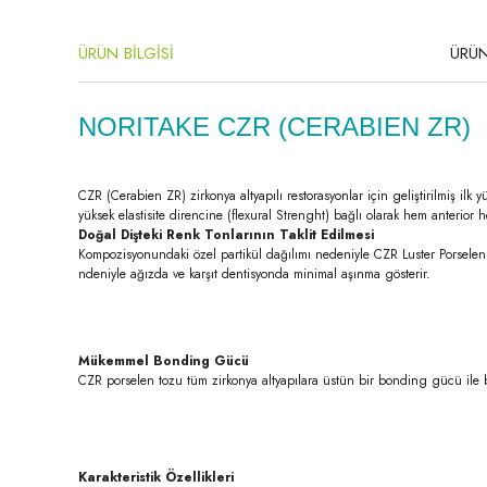
ÜRÜN BİLGİSİ
ÜRÜN
NORITAKE CZR (CERABIEN ZR)
CZR (Cerabien ZR) zirkonya altyapılı restorasyonlar için geliştirilmiş ilk
yüksek elastisite direncine (flexural Strenght) bağlı olarak hem anterior
Doğal Dişteki Renk Tonlarının Taklit Edilmesi
Kompozisyonundaki özel partikül dağılımı nedeniyle CZR Luster Porselen il
ndeniyle ağızda ve karşıt dentisyonda minimal aşınma gösterir.
Mükemmel Bonding Gücü
CZR porselen tozu tüm zirkonya altyapılara üstün bir bonding gücü ile 
Karakteristik Özellikleri