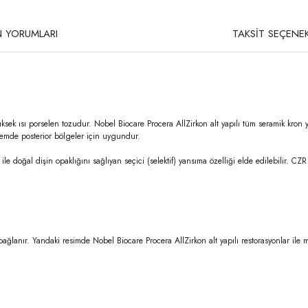
 YORUMLARI
TAKSİT SEÇENEK
 yüksek ısı porselen tozudur. Nobel Biocare Procera AllZirkon alt yapılı tüm seramik kron 
 hemde posterior bölgeler için uygundur.
e doğal dişin opaklığını sağlıyan seçici (selektif) yansıma özelliği elde edilebilir. CZR
bağlanır. Yandaki resimde Nobel Biocare Procera AllZirkon alt yapılı restorasyonlar 