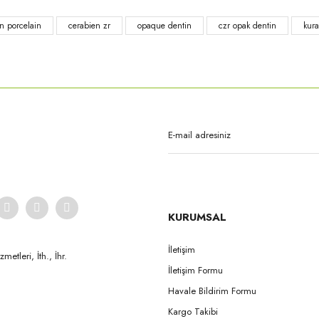
n porcelain
cerabien zr
opaque dentin
czr opak dentin
kura
Gönder
KURUMSAL
İletişim
etleri, İth., İhr.
İletişim Formu
Havale Bildirim Formu
Kargo Takibi