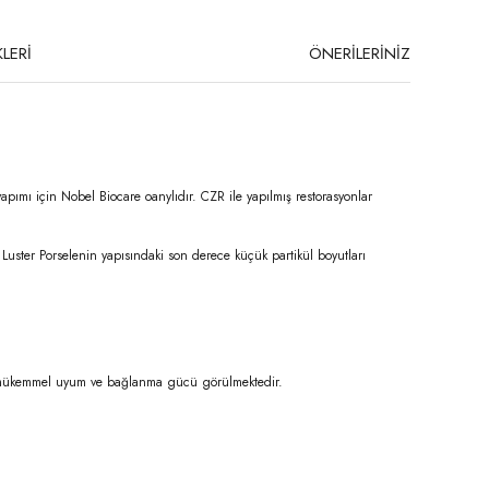
LERİ
ÖNERİLERİNİZ
yapımı için Nobel Biocare oanylıdır. CZR ile yapılmış restorasyonlar
 Luster Porselenin yapısındaki son derece küçük partikül boyutları
ile mükemmel uyum ve bağlanma gücü görülmektedir.