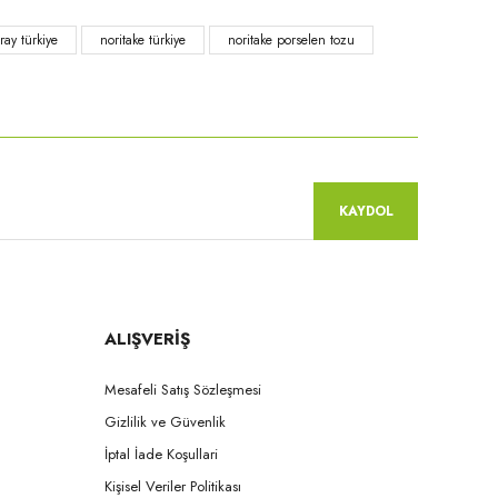
ray türkiye
noritake türkiye
noritake porselen tozu
KAYDOL
ALIŞVERİŞ
Mesafeli Satış Sözleşmesi
Gizlilik ve Güvenlik
İptal İade Koşullari
Kişisel Veriler Politikası