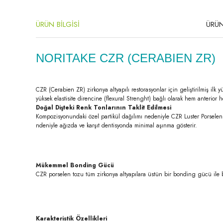
ÜRÜN BİLGİSİ
ÜRÜN
NORITAKE CZR (CERABIEN ZR)
CZR (Cerabien ZR) zirkonya altyapılı restorasyonlar için geliştirilmiş ilk
yüksek elastisite direncine (flexural Strenght) bağlı olarak hem anterior
Doğal Dişteki Renk Tonlarının Taklit Edilmesi
Kompozisyonundaki özel partikül dağılımı nedeniyle CZR Luster Porselen il
ndeniyle ağızda ve karşıt dentisyonda minimal aşınma gösterir.
Mükemmel Bonding Gücü
CZR porselen tozu tüm zirkonya altyapılara üstün bir bonding gücü ile 
Karakteristik Özellikleri