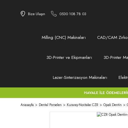
Bize Ulaşın
0530 108 78 03
Milling (CNC) Makinaları
CAD/CAM Zirkon
3D-Printer ve Ekipmanları
3D-Printer Ma
Lazer-Sinterizasyon Makinaları
Elekt
HAVALE İLE ÖDEMELERİNİZ
Anasayfa
Dental Porselen
Kuraray-Noritake CZR
Opak Dentin