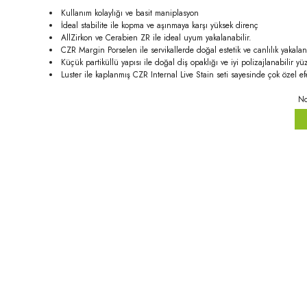
Kullanım kolaylığı ve basit maniplasyon
İdeal stabilite ile kopma ve aşınmaya karşı yüksek direnç
AllZirkon ve Cerabien ZR ile ideal uyum yakalanabilir.
CZR Margin Porselen ile servikallerde doğal estetik ve canlılık yakalan
Küçük partiküllü yapısı ile doğal diş opaklığı ve iyi polizajlanabilir yüz
Luster ile kaplanmış CZR Internal Live Stain seti sayesinde çok özel efe
No
Bu ürünün fiyat bilgisi, resim, ürün açıklamalarında ve diğer konula
Görüş ve önerileriniz için teşekkür ederiz.
Ürün resmi kalitesiz, bozuk veya görüntülenemiyor.
Ürün açıklamasında eksik bilgiler bulunuyor.
Ürün bilgilerinde hatalar bulunuyor.