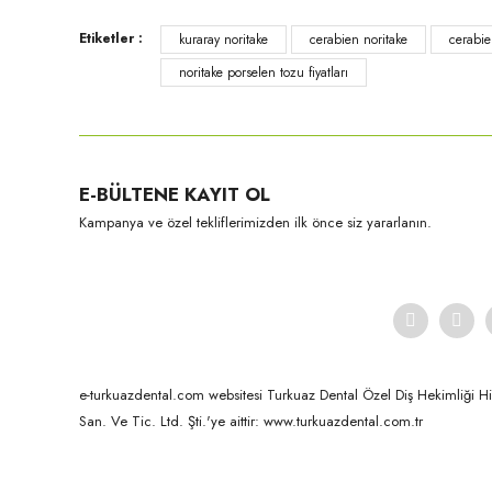
Ürün fiyatı diğer sitelerden daha pahalı.
Etiketler :
kuraray noritake
cerabien noritake
cerabie
Bu ürüne benzer farklı alternatifler olmalı.
noritake porselen tozu fiyatları
Kuraray-Noritake
E-BÜLTENE KAYIT OL
CZR Opak Dentin-50 Gr B3
Kampanya ve özel tekliflerimizden ilk önce siz yararlanın.
e-turkuazdental.com websitesi Turkuaz Dental Özel Diş Hekimliği Hizm
San. Ve Tic. Ltd. Şti.'ye aittir: www.turkuazdental.com.tr