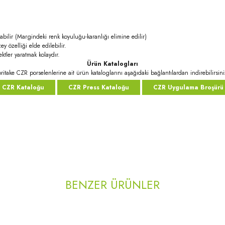
abilir (Margindeki renk koyuluğu-karanlığı elimine edilir)
ey özelliği elde edilebilir.
ktler yaratmak kolaydır.
Ürün Katalogları
ritake CZR porselenlerine ait ürün kataloglarını aşağıdaki bağlantılardan indirebilirsini
CZR Kataloğu
CZR Press Kataloğu
CZR Uygulama Broşürü
rda yetersiz gördüğünüz noktaları öneri formunu kullanarak tarafımıza iletebilirsi
Bu ürüne ilk yorumu siz yapın!
BENZER ÜRÜNLER
Yorum Yaz