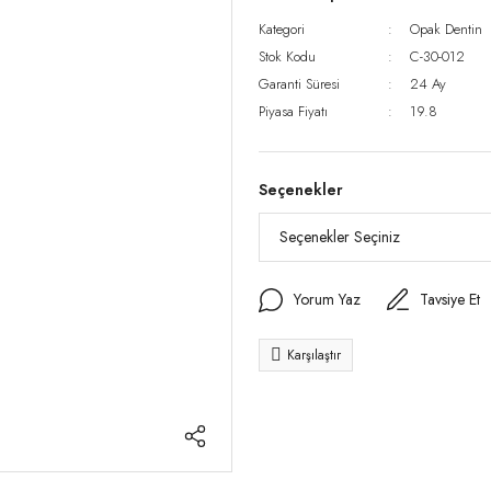
Kategori
Opak Dentin
Stok Kodu
C-30-012
Garanti Süresi
24 Ay
Piyasa Fiyatı
19.8
Seçenekler
Yorum Yaz
Tavsiye Et
Karşılaştır