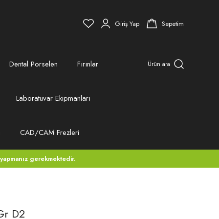
Giriş Yap
Sepetim
Dental Porselen
Fırınlar
Ürün ara
Laboratuvar Ekipmanları
ı
CAD/CAM Frezleri
 yapmanız gerekmektedir.
Gr D2