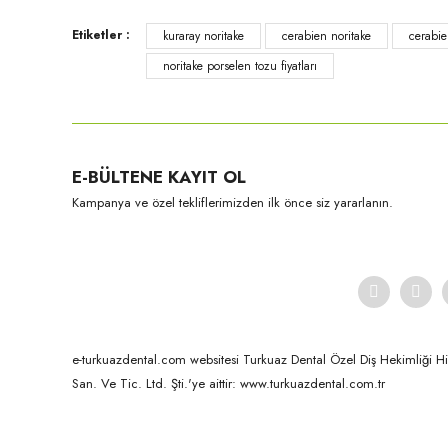
Ürün fiyatı diğer sitelerden daha pahalı.
Etiketler :
kuraray noritake
cerabien noritake
cerabie
Bu ürüne benzer farklı alternatifler olmalı.
noritake porselen tozu fiyatları
Kuraray-Noritake
E-BÜLTENE KAYIT OL
CZR Opak Dentin-50 Gr B3
Kampanya ve özel tekliflerimizden ilk önce siz yararlanın.
e-turkuazdental.com websitesi Turkuaz Dental Özel Diş Hekimliği Hizm
San. Ve Tic. Ltd. Şti.'ye aittir: www.turkuazdental.com.tr