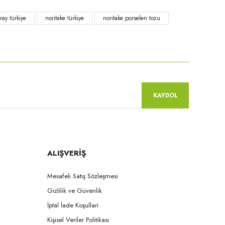
ray türkiye
noritake türkiye
noritake porselen tozu
KAYDOL
ALIŞVERİŞ
Mesafeli Satış Sözleşmesi
Gizlilik ve Güvenlik
İptal İade Koşullari
Kişisel Veriler Politikası