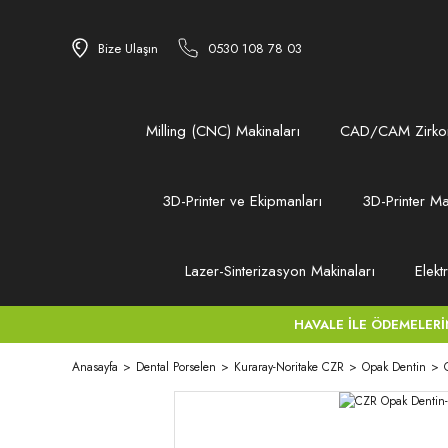
Bize Ulaşın
0530 108 78 03
Milling (CNC) Makinaları
CAD/CAM Zirkon
3D-Printer ve Ekipmanları
3D-Printer Ma
Lazer-Sinterizasyon Makinaları
Elekt
HAVALE İLE ÖDEMELERİNİZ
Anasayfa
Dental Porselen
Kuraray-Noritake CZR
Opak Dentin