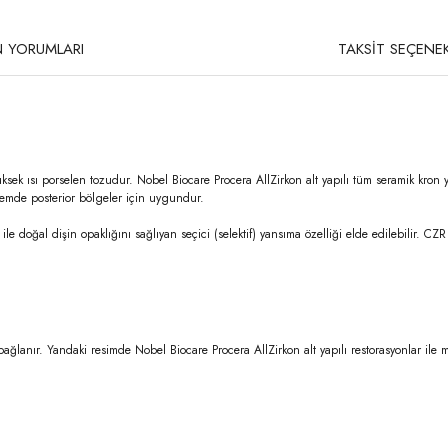
 YORUMLARI
TAKSİT SEÇENEK
 yüksek ısı porselen tozudur. Nobel Biocare Procera AllZirkon alt yapılı tüm seramik kron 
 hemde posterior bölgeler için uygundur.
e doğal dişin opaklığını sağlıyan seçici (selektif) yansıma özelliği elde edilebilir. CZR
bağlanır. Yandaki resimde Nobel Biocare Procera AllZirkon alt yapılı restorasyonlar 