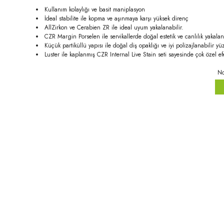
Kullanım kolaylığı ve basit maniplasyon
İdeal stabilite ile kopma ve aşınmaya karşı yüksek direnç
AllZirkon ve Cerabien ZR ile ideal uyum yakalanabilir.
CZR Margin Porselen ile servikallerde doğal estetik ve canlılık yakalan
Küçük partiküllü yapısı ile doğal diş opaklığı ve iyi polizajlanabilir yüz
Luster ile kaplanmış CZR Internal Live Stain seti sayesinde çok özel efe
No
Bu ürünün fiyat bilgisi, resim, ürün açıklamalarında ve diğer konula
Görüş ve önerileriniz için teşekkür ederiz.
Ürün resmi kalitesiz, bozuk veya görüntülenemiyor.
Ürün açıklamasında eksik bilgiler bulunuyor.
Ürün bilgilerinde hatalar bulunuyor.