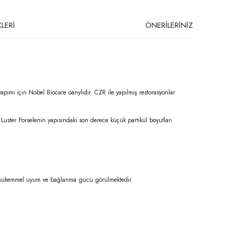
LERİ
ÖNERİLERİNİZ
yapımı için Nobel Biocare oanylıdır. CZR ile yapılmış restorasyonlar
 Luster Porselenin yapısındaki son derece küçük partikül boyutları
ile mükemmel uyum ve bağlanma gücü görülmektedir.