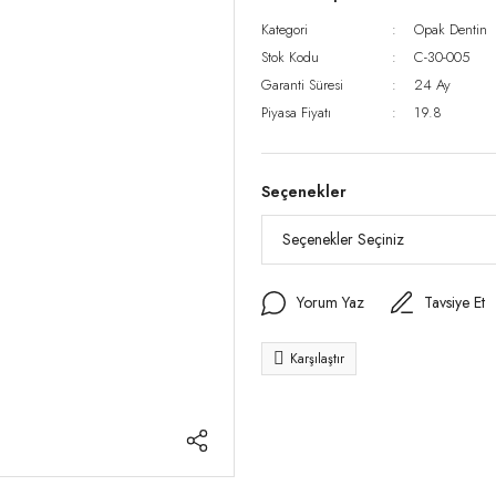
Kategori
Opak Dentin
Stok Kodu
C-30-005
Garanti Süresi
24 Ay
Piyasa Fiyatı
19.8
Seçenekler
Yorum Yaz
Tavsiye Et
Karşılaştır