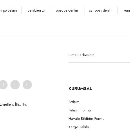
n porcelain
cerabien zr
opaque dentin
czr opak dentin
kura
Gönder
KURUMSAL
İletişim
etleri, İth., İhr.
İletişim Formu
Havale Bildirim Formu
Kargo Takibi