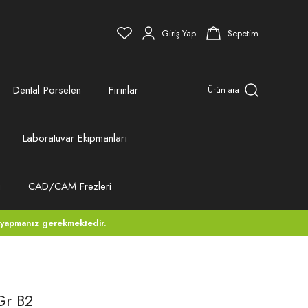
Giriş Yap
Sepetim
Dental Porselen
Fırınlar
Ürün ara
Laboratuvar Ekipmanları
ı
CAD/CAM Frezleri
 yapmanız gerekmektedir.
Gr B2