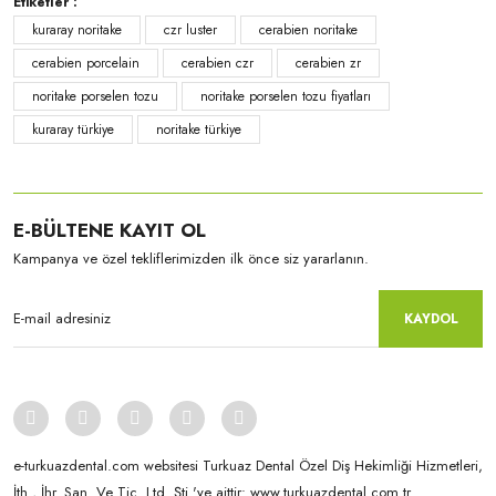
Etiketler :
kuraray noritake
czr luster
cerabien noritake
cerabien porcelain
cerabien czr
cerabien zr
noritake porselen tozu
noritake porselen tozu fiyatları
kuraray türkiye
noritake türkiye
Kuraray-Noritake
CZR Luster-50 Gr ELT2
E-BÜLTENE KAYIT OL
Kampanya ve özel tekliflerimizden ilk önce siz yararlanın.
KAYDOL
e-turkuazdental.com websitesi Turkuaz Dental Özel Diş Hekimliği Hizmetleri,
İth., İhr. San. Ve Tic. Ltd. Şti.'ye aittir: www.turkuazdental.com.tr