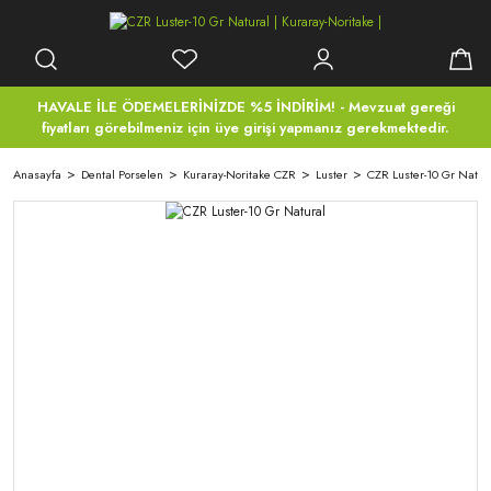
HAVALE İLE ÖDEMELERİNİZDE %5 İNDİRİM! - Mevzuat gereği
fiyatları görebilmeniz için üye girişi yapmanız gerekmektedir.
Anasayfa
Dental Porselen
Kuraray-Noritake CZR
Luster
CZR Luster-10 Gr Natur