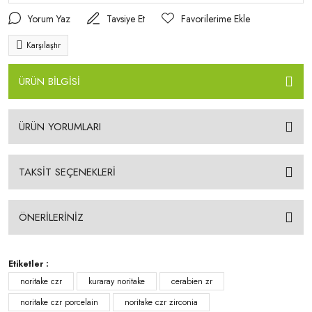
Yorum Yaz
Tavsiye Et
Karşılaştır
ÜRÜN BİLGİSİ
ÜRÜN YORUMLARI
TAKSİT SEÇENEKLERİ
ÖNERİLERİNİZ
Etiketler :
noritake czr
kuraray noritake
cerabien zr
noritake czr porcelain
noritake czr zirconia