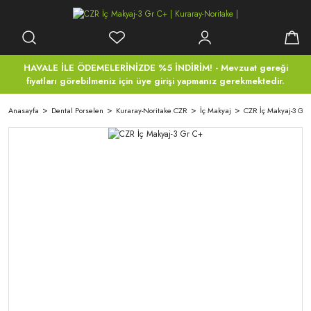
HAVALE İLE ÖDEMELERİNİZDE %5 İNDİRİM! - Mevzuat gereği
fiyatları görebilmeniz için üye girişi yapmanız gerekmektedir.
Anasayfa
Dental Porselen
Kuraray-Noritake CZR
İç Makyaj
CZR İç Makyaj-3 Gr 