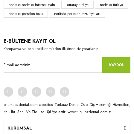
noritake noritake internal stain
kuraray türkiye
noritake türkiye
noritake porselen tozu
noritake porselen tozu fiyatları
E-BÜLTENE KAYIT OL
Kampanya ve özel tekliflerimizden ilk önce siz yararlanın.
KAYDOL
e-turkuazdental.com websitesi Turkuaz Dental Özel Diş Hekimliği Hizmetleri,
İth., İhr. San. Ve Tic. Ltd. Şti.'ye aittir: www.turkuazdental.com.tr
KURUMSAL