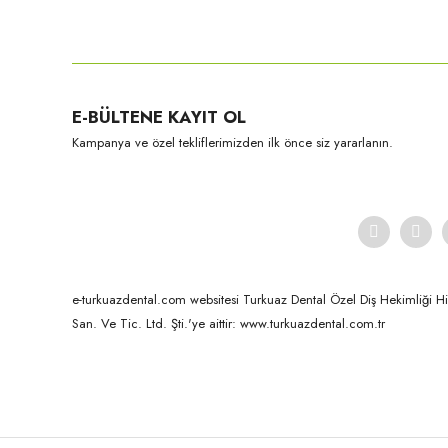
Ürün fiyatı diğer sitelerden daha pahalı.
Bu ürüne benzer farklı alternatifler olmalı.
E-BÜLTENE KAYIT OL
Kampanya ve özel tekliflerimizden ilk önce siz yararlanın.
Kuraray-Noritake
CZR Enamel-10 Gr Silky E2
e-turkuazdental.com websitesi Turkuaz Dental Özel Diş Hekimliği Hizm
San. Ve Tic. Ltd. Şti.'ye aittir: www.turkuazdental.com.tr