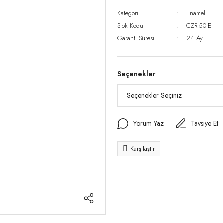
Kategori
Enamel
Stok Kodu
CZR-50-E
Garanti Süresi
24 Ay
Seçenekler
Yorum Yaz
Tavsiye Et
Karşılaştır