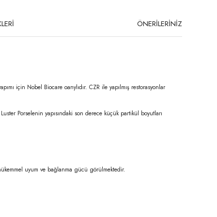
LERİ
ÖNERİLERİNİZ
yapımı için Nobel Biocare oanylıdır. CZR ile yapılmış restorasyonlar
 Luster Porselenin yapısındaki son derece küçük partikül boyutları
ile mükemmel uyum ve bağlanma gücü görülmektedir.