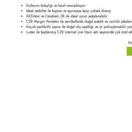
Kullanım kolaylığı ve basit maniplasyon
İdeal stabilite ile kopma ve aşınmaya karşı yüksek direnç
AllZirkon ve Cerabien ZR ile ideal uyum yakalanabilir.
CZR Margin Porselen ile servikallerde doğal estetik ve canlılık yakalan
Küçük partiküllü yapısı ile doğal diş opaklığı ve iyi polizajlanabilir yüz
Luster ile kaplanmış CZR Internal Live Stain seti sayesinde çok özel efe
No
Bu ürünün fiyat bilgisi, resim, ürün açıklamalarında ve diğer konula
Görüş ve önerileriniz için teşekkür ederiz.
Ürün resmi kalitesiz, bozuk veya görüntülenemiyor.
Ürün açıklamasında eksik bilgiler bulunuyor.
Ürün bilgilerinde hatalar bulunuyor.