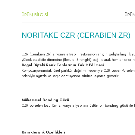
ÜRÜN BİLGİSİ
ÜRÜN
NORITAKE CZR (CERABIEN ZR)
CZR (Cerabien ZR) zirkonya altyapılı restorasyonlar için geliştirilmiş ilk
yüksek elastisite direncine (flexural Strenght) bağlı olarak hem anterior
Doğal Dişteki Renk Tonlarının Taklit Edilmesi
Kompozisyonundaki özel partikül dağılımı nedeniyle CZR Luster Porselen il
ndeniyle ağızda ve karşıt dentisyonda minimal aşınma gösterir.
Mükemmel Bonding Gücü
CZR porselen tozu tüm zirkonya altyapılara üstün bir bonding gücü ile 
Karakteristik Özellikleri