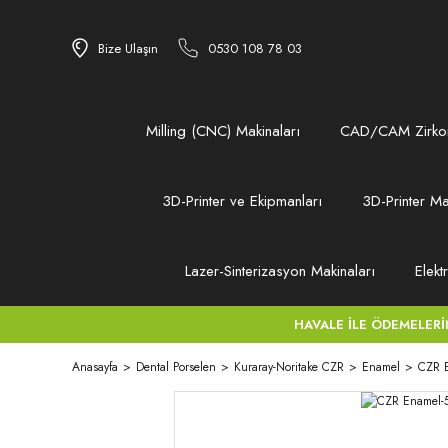
Bize Ulaşın
0530 108 78 03
Milling (CNC) Makinaları
CAD/CAM Zirkon
3D-Printer ve Ekipmanları
3D-Printer Ma
Lazer-Sinterizasyon Makinaları
Elekt
HAVALE İLE ÖDEMELERİNİZ
Anasayfa
Dental Porselen
Kuraray-Noritake CZR
Enamel
CZR E