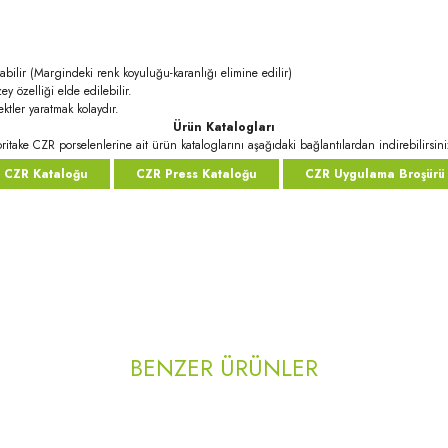
abilir (Margindeki renk koyuluğu-karanlığı elimine edilir)
ey özelliği elde edilebilir.
ktler yaratmak kolaydır.
Ürün Katalogları
ritake CZR porselenlerine ait ürün kataloglarını aşağıdaki bağlantılardan indirebilirsini
CZR Kataloğu
CZR Press Kataloğu
CZR Uygulama Broşürü
rda yetersiz gördüğünüz noktaları öneri formunu kullanarak tarafımıza iletebilirsi
Bu ürüne ilk yorumu siz yapın!
BENZER ÜRÜNLER
Yorum Yaz