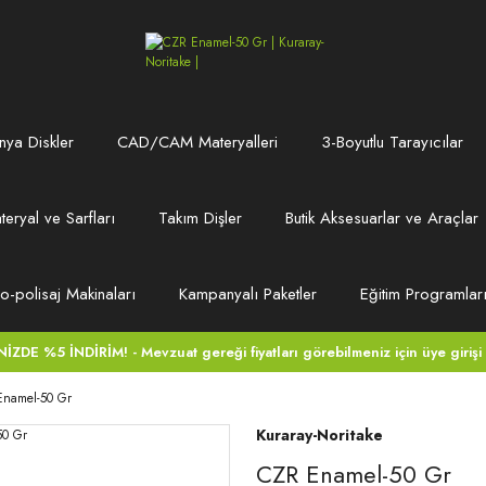
ya Diskler
CAD/CAM Materyalleri
3-Boyutlu Tarayıcılar
teryal ve Sarfları
Takım Dişler
Butik Aksesuarlar ve Araçlar
ro-polisaj Makinaları
Kampanyalı Paketler
Eğitim Programlar
DE %5 İNDİRİM! - Mevzuat gereği fiyatları görebilmeniz için üye girişi
namel-50 Gr
Kuraray-Noritake
CZR Enamel-50 Gr