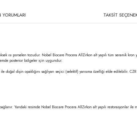
 YORUMLARI
TAKSİT SEÇENEK
 yüksek ısı porselen tozudur. Nobel Biocare Procera AllZirkon alt yapılı tüm seramik kron 
 hemde posterior bölgeler için uygundur.
e doğal dişin opaklığını sağlıyan seçici (selektif) yansıma özelliği elde edilebilir. CZR
bağlanır. Yandaki resimde Nobel Biocare Procera AllZirkon alt yapılı restorasyonlar 