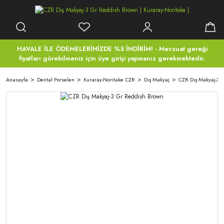
HAVALE İLE ÖDEMELERİNİZDE %5 İNDİRİM! - Mevzuat gereği
fiyatları görebilmeniz için üye girişi yapmanız gerekmektedir.
Anasayfa
Dental Porselen
Kuraray-Noritake CZR
Dış Makyaj
CZR Dış Makyaj-3 