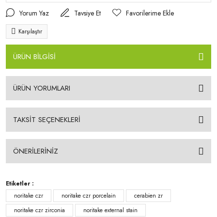
Yorum Yaz
Tavsiye Et
Karşılaştır
ÜRÜN BİLGİSİ
ÜRÜN YORUMLARI
TAKSİT SEÇENEKLERİ
ÖNERİLERİNİZ
Etiketler :
noritake czr
noritake czr porcelain
cerabien zr
noritake czr zirconia
noritake external stain