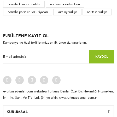
noritake kuraray noritake
noritake porselen tozu
noritake porselen tozu fiyatları
kuraray türkiye
noritake türkiye
E-BÜLTENE KAYIT OL
Kampanya ve özel tekliflerimizden ilk önce siz yararlanın.
KAYDOL
e-turkuazdental.com websitesi Turkuaz Dental Özel Diş Hekimliği Hizmetleri,
İth., İhr. San. Ve Tic. Ltd. Şti.'ye aittir: www.turkuazdental.com.tr
KURUMSAL