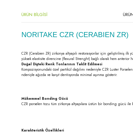
ÜRÜN BİLGİSİ
ÜRÜN
NORITAKE CZR (CERABIEN ZR)
CZR (Cerabien ZR) zirkonya altyapılı restorasyonlar için geliştirilmiş ilk
yüksek elastisite direncine (flexural Strenght) bağlı olarak hem anterior
Doğal Dişteki Renk Tonlarının Taklit Edilmesi
Kompozisyonundaki özel partikül dağılımı nedeniyle CZR Luster Porselen il
ndeniyle ağızda ve karşıt dentisyonda minimal aşınma gösterir.
Mükemmel Bonding Gücü
CZR porselen tozu tüm zirkonya altyapılara üstün bir bonding gücü ile 
Karakteristik Özellikleri