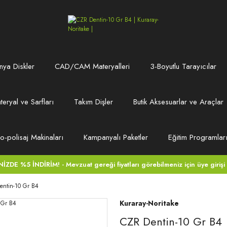
ya Diskler
CAD/CAM Materyalleri
3-Boyutlu Tarayıcılar
teryal ve Sarfları
Takım Dişler
Butik Aksesuarlar ve Araçlar
ro-polisaj Makinaları
Kampanyalı Paketler
Eğitim Programlar
DE %5 İNDİRİM! - Mevzuat gereği fiyatları görebilmeniz için üye girişi
entin-10 Gr B4
Kuraray-Noritake
CZR Dentin-10 Gr B4