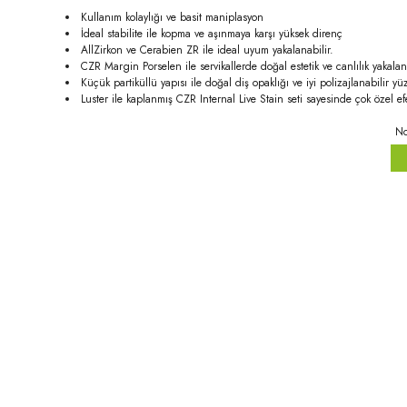
Kullanım kolaylığı ve basit maniplasyon
İdeal stabilite ile kopma ve aşınmaya karşı yüksek direnç
AllZirkon ve Cerabien ZR ile ideal uyum yakalanabilir.
CZR Margin Porselen ile servikallerde doğal estetik ve canlılık yakalan
Küçük partiküllü yapısı ile doğal diş opaklığı ve iyi polizajlanabilir yüz
Luster ile kaplanmış CZR Internal Live Stain seti sayesinde çok özel efe
No
Bu ürünün fiyat bilgisi, resim, ürün açıklamalarında ve diğer konula
Görüş ve önerileriniz için teşekkür ederiz.
Ürün resmi kalitesiz, bozuk veya görüntülenemiyor.
Ürün açıklamasında eksik bilgiler bulunuyor.
Ürün bilgilerinde hatalar bulunuyor.