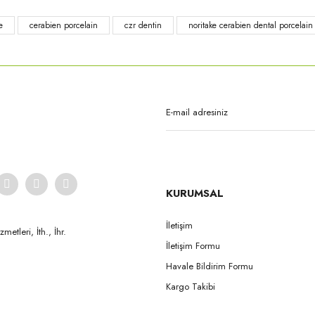
e
cerabien porcelain
czr dentin
noritake cerabien dental porcelain
Gönder
KURUMSAL
İletişim
etleri, İth., İhr.
İletişim Formu
Havale Bildirim Formu
Kargo Takibi