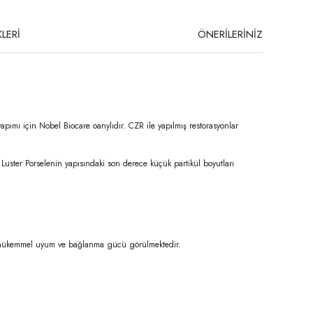
LERİ
ÖNERİLERİNİZ
yapımı için Nobel Biocare oanylıdır. CZR ile yapılmış restorasyonlar
 Luster Porselenin yapısındaki son derece küçük partikül boyutları
ile mükemmel uyum ve bağlanma gücü görülmektedir.