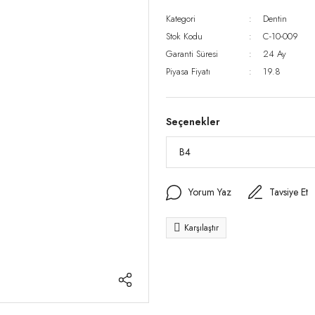
Kategori
Dentin
Stok Kodu
C-10-009
Garanti Süresi
24 Ay
Piyasa Fiyatı
19.8
Seçenekler
Yorum Yaz
Tavsiye Et
Karşılaştır