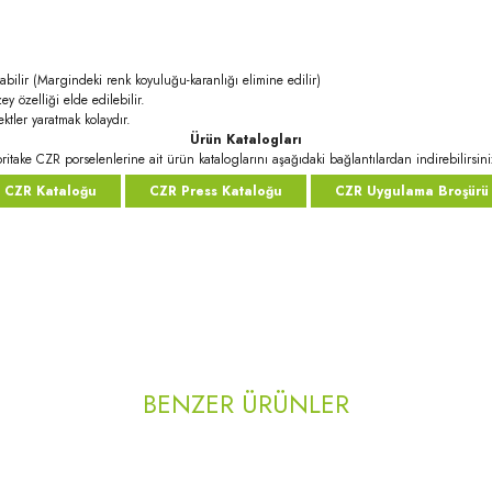
abilir (Margindeki renk koyuluğu-karanlığı elimine edilir)
ey özelliği elde edilebilir.
ktler yaratmak kolaydır.
Ürün Katalogları
ritake CZR porselenlerine ait ürün kataloglarını aşağıdaki bağlantılardan indirebilirsini
CZR Kataloğu
CZR Press Kataloğu
CZR Uygulama Broşürü
rda yetersiz gördüğünüz noktaları öneri formunu kullanarak tarafımıza iletebilirsi
Bu ürüne ilk yorumu siz yapın!
BENZER ÜRÜNLER
Yorum Yaz