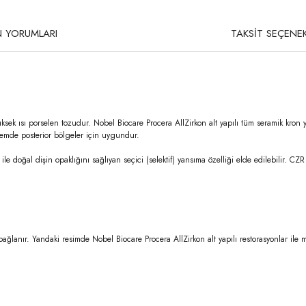
 YORUMLARI
TAKSİT SEÇENEK
 yüksek ısı porselen tozudur. Nobel Biocare Procera AllZirkon alt yapılı tüm seramik kron 
 hemde posterior bölgeler için uygundur.
e doğal dişin opaklığını sağlıyan seçici (selektif) yansıma özelliği elde edilebilir. CZR
bağlanır. Yandaki resimde Nobel Biocare Procera AllZirkon alt yapılı restorasyonlar 