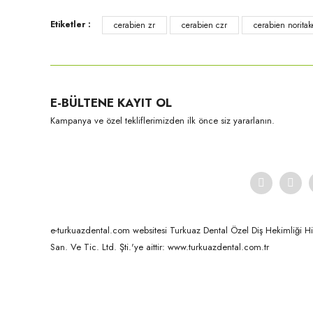
Ürün fiyatı diğer sitelerden daha pahalı.
Etiketler :
cerabien zr
cerabien czr
cerabien noritak
Bu ürüne benzer farklı alternatifler olmalı.
E-BÜLTENE KAYIT OL
Kuraray-Noritake
Kampanya ve özel tekliflerimizden ilk önce siz yararlanın.
CZR Dentin-50 Gr NW00
e-turkuazdental.com websitesi Turkuaz Dental Özel Diş Hekimliği Hizm
San. Ve Tic. Ltd. Şti.'ye aittir: www.turkuazdental.com.tr