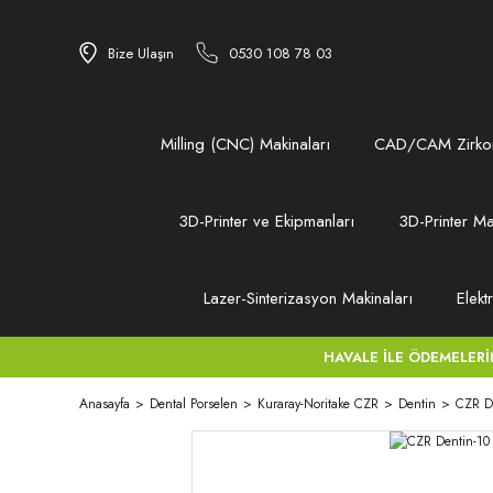
Bize Ulaşın
0530 108 78 03
Milling (CNC) Makinaları
CAD/CAM Zirkon
3D-Printer ve Ekipmanları
3D-Printer Ma
Lazer-Sinterizasyon Makinaları
Elekt
HAVALE İLE ÖDEMELERİNİZ
Anasayfa
Dental Porselen
Kuraray-Noritake CZR
Dentin
CZR D