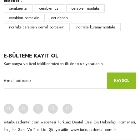
Etiketler :
cerabien zr
cerabien czr
cerabien noritake
cerabien porcelain
czr dentin
noritake cerabien dental porcelain
noritake kuraray noritake
Kuraray-Noritake
E-BÜLTENE KAYIT OL
CZR Dentin-50 Gr NW00
Kampanya ve özel tekliflerimizden ilk önce siz yararlanın.
KAYDOL
e-turkuazdental.com websitesi Turkuaz Dental Özel Diş Hekimliği Hizmetleri,
İth., İhr. San. Ve Tic. Ltd. Şti.'ye aittir: www.turkuazdental.com.tr