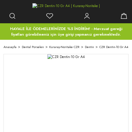
HAVALE İLE ÖDEMELERİNİZDE %5 İNDİRİM! - Mevzuat gereği
fiyatları görebilmeniz için üye girişi yapmanız gerekmektedir.
Anasayfa
Dental Porselen
Kuraray-Noritake CZR
Dentin
CZR Dentin-10 Gr A4