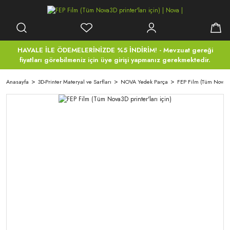
HAVALE İLE ÖDEMELERİNİZDE %5 İNDİRİM! - Mevzuat gereği
fiyatları görebilmeniz için üye girişi yapmanız gerekmektedir.
Anasayfa
3D-Printer Materyal ve Sarfları
NOVA Yedek Parça
FEP Film (Tüm Nova3D 