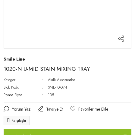
Smile Line
1020-N U-MID STAIN MIXING TRAY
Kategori
Akıllı Aksesuarlar
Stok Kodu
SML-10-074
Piyasa Fiyatı
105
Yorum Yaz
Tavsiye Et
Karşılaştır