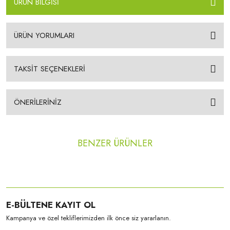
ÜRÜN BİLGİSİ
ÜRÜN YORUMLARI
TAKSİT SEÇENEKLERİ
ÖNERİLERİNİZ
BENZER ÜRÜNLER
YENİ
E-BÜLTENE KAYIT OL
Smile Line
Kampanya ve özel tekliflerimizden ilk önce siz yararlanın.