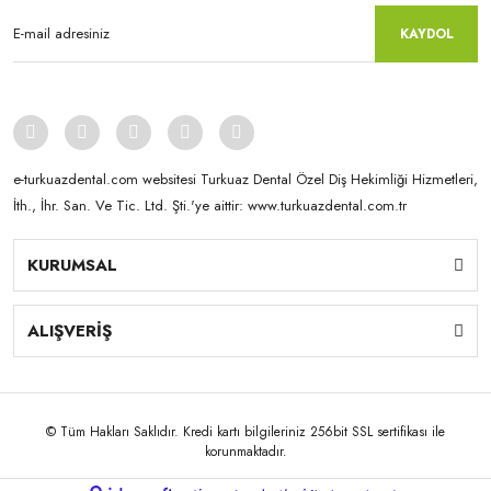
Veneer Me
KAYDOL
e-turkuazdental.com websitesi Turkuaz Dental Özel Diş Hekimliği Hizmetleri,
İth., İhr. San. Ve Tic. Ltd. Şti.'ye aittir: www.turkuazdental.com.tr
KURUMSAL
ALIŞVERİŞ
© Tüm Hakları Saklıdır. Kredi kartı bilgileriniz 256bit SSL sertifikası ile
korunmaktadır.