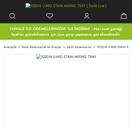
HAVALE İLE ÖDEMELERİNİZDE %5 İNDİRİM! - Mevzuat gereği
fiyatları görebilmeniz için üye girişi yapmanız gerekmektedir.
Anasayfa
Butik Aksesuarlar ve Araçlar
Akıllı Aksesuarlar
1020-N U-MID STAIN MI